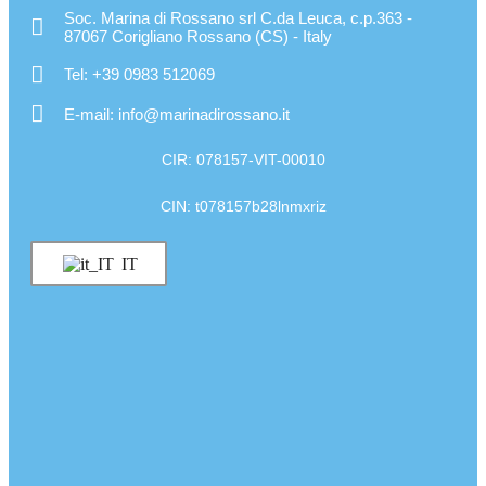
Soc. Marina di Rossano srl C.da Leuca, c.p.363 -
87067 Corigliano Rossano (CS) - Italy
Tel: +39 0983 512069
E-mail: info@marinadirossano.it
CIR: 078157-VIT-00010
CIN: t078157b28lnmxriz
IT