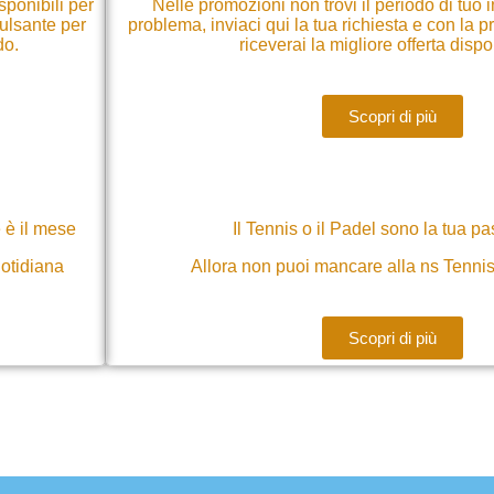
sponibili per
Nelle promozioni non trovi il periodo di tuo
pulsante per
problema, inviaci qui la tua richiesta e con la
do.
riceverai la migliore offerta dispo
Scopri di più
e è il mese
Il Tennis o il Padel sono la tua p
uotidiana
Allora non puoi mancare alla ns Tenn
Scopri di più