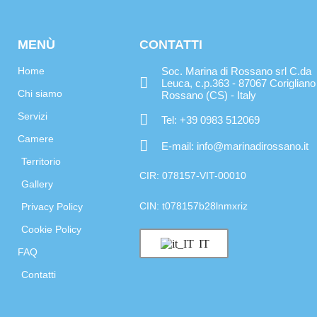
MENÙ
CONTATTI
Home
Soc. Marina di Rossano srl C.da
Leuca, c.p.363 - 87067 Corigliano
Chi siamo
Rossano (CS) - Italy
Servizi
Tel: +39 0983 512069
Camere
E-mail: info@marinadirossano.it
Territorio
CIR: 078157-VIT-00010
Gallery
CIN: t078157b28lnmxriz
Privacy Policy
Cookie Policy
IT
FAQ
Contatti