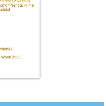
 interesse? Nessun
 promo “Prenota Prima”
nibile!
assione?
is Week 2023