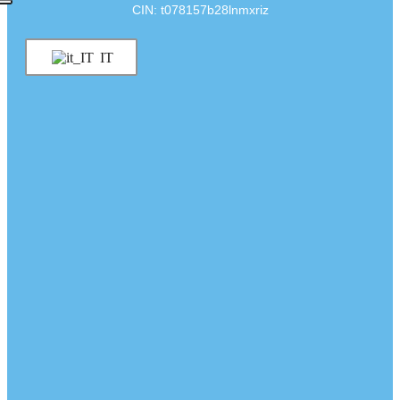
CIN: t078157b28lnmxriz
IT