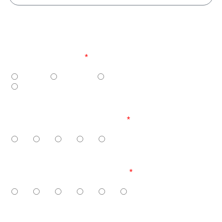
Tipo di Attrezzatura
Tenda
Roulotte
Camper
Vorrei un alloggio
Numero adulti (da 8 anni in su)
1
2
3
4
5
Numero bambini (da 3 a 8 anni)
0
1
2
3
4
5