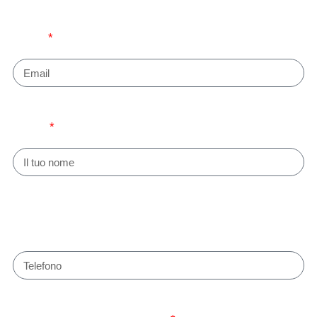
Email
Nome
Numero di telefono (Lo utilizzeremo esclusivamente se
dovessimo riscontrare errori con l'indirizzo e-mail)