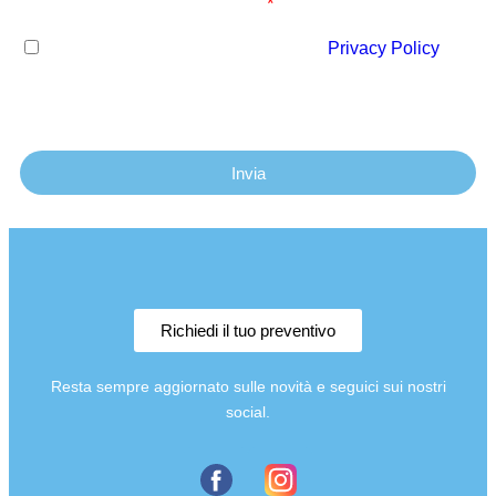
Privacy Policy (Obbligatorio)
Dichiaro di aver letto e compreso la
Privacy Policy
e
acconsento al trattamento dei dati personali per finalità
connesse all'email marketing.
Invia
Richiedi il tuo preventivo
Resta sempre aggiornato sulle novità e seguici sui nostri
social.