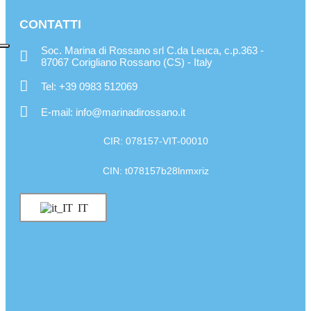
CONTATTI
Soc. Marina di Rossano srl C.da Leuca, c.p.363 -
87067 Corigliano Rossano (CS) - Italy
Tel: +39 0983 512069
E-mail: info@marinadirossano.it
CIR: 078157-VIT-00010
CIN: t078157b28lnmxriz
IT